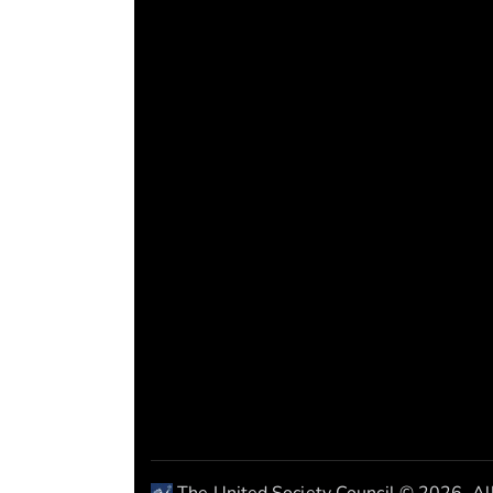
Notre Vision
S'ab
Le Conseil de la Société Unie
envisage un avenir de
sociétés ouvertes et justes
J
où la diversité est célébrée
p
et où l’équité est la norme.
Nous responsabilisons,
mobilisons et défendons le
progrès collectif ainsi que le
développement durable
pour tous.
The United Society Council © 2026. Al