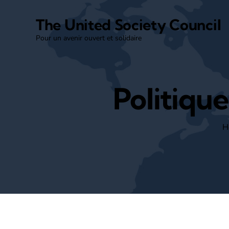
The United Society Council
Pour un avenir ouvert et solidaire
Politique
H