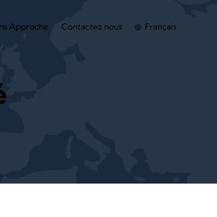
re Approche
Contactez nous
Français
é